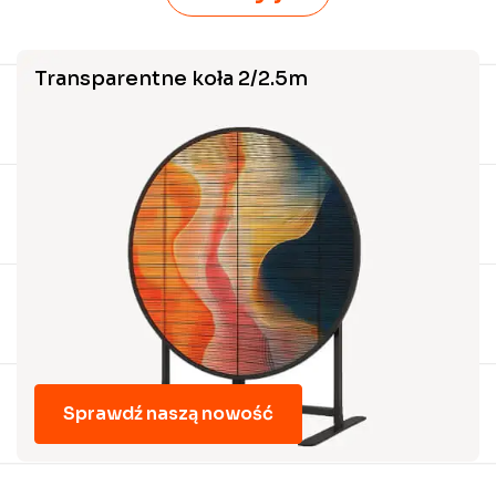
Nie chcesz już słyszeć: